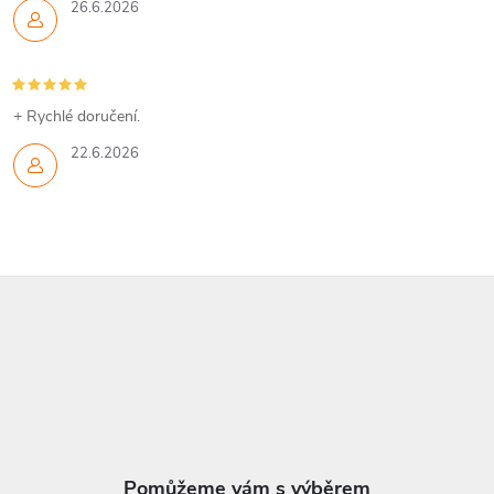
26.6.2026
+ Rychlé doručení.
22.6.2026
Z
á
p
a