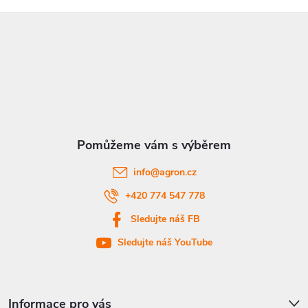
Z
á
p
a
t
info
@
agron.cz
í
+420 774 547 778
Sledujte náš FB
Sledujte náš YouTube
Informace pro vás