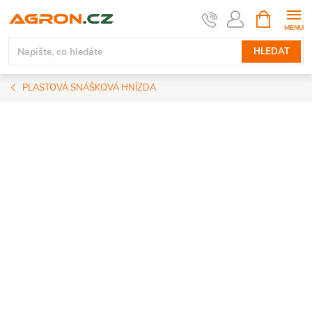
Přejít
NÁKUPNÍ
KOŠÍK
na
obsah
HLEDAT
PLASTOVÁ SNÁŠKOVÁ HNÍZDA