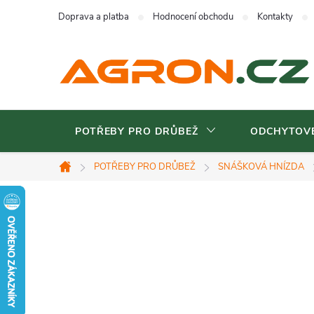
Přejít
Doprava a platba
Hodnocení obchodu
Kontakty
na
obsah
POTŘEBY PRO DRŮBEŽ
ODCHYTOVÉ
POTŘEBY PRO DRŮBEŽ
SNÁŠKOVÁ HNÍZDA
Domů