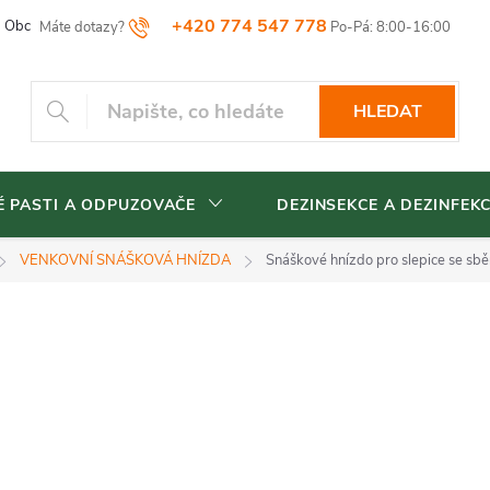
+420 774 547 778
Obchodní podmínky
Reklamační řád
Vrácení zboží
Blog
HLEDAT
 PASTI A ODPUZOVAČE
DEZINSEKCE A DEZINFEK
VENKOVNÍ SNÁŠKOVÁ HNÍZDA
Snáškové hnízdo pro slepice se s