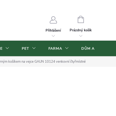
Velkoobchod
Volná pracovní místa
NÁKUPNÍ
KOŠÍK
Prázdný košík
Přihlášení
CE
PET
FARMA
DŮM A ZAHRADA
běrným košíkem na vejce GAUN 10124 venkovní čtyřmístné