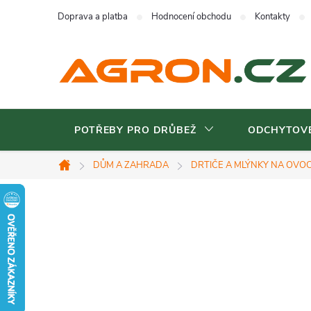
Přejít
Doprava a platba
Hodnocení obchodu
Kontakty
na
obsah
POTŘEBY PRO DRŮBEŽ
ODCHYTOVÉ
DŮM A ZAHRADA
DRTIČE A MLÝNKY NA OVO
Domů