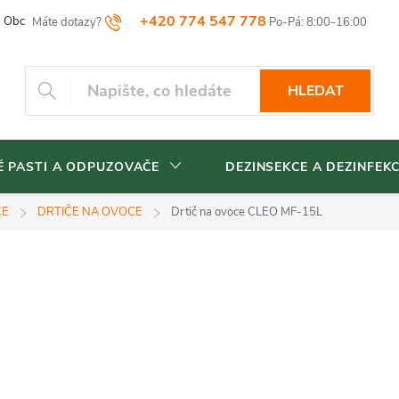
+420 774 547 778
Obchodní podmínky
Reklamační řád
Vrácení zboží
Blog
HLEDAT
 PASTI A ODPUZOVAČE
DEZINSEKCE A DEZINFEK
CE
DRTIČE NA OVOCE
Drtič na ovoce CLEO MF-15L