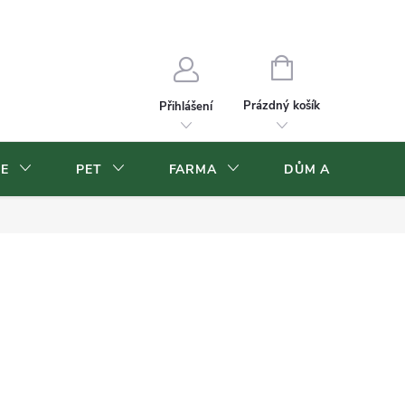
Velkoobchod
Volná pracovní místa
NÁKUPNÍ
KOŠÍK
Prázdný košík
Přihlášení
CE
PET
FARMA
DŮM A ZAHRADA