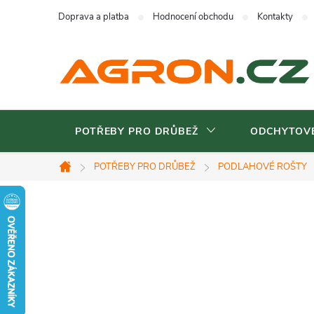
Přejít
Doprava a platba
Hodnocení obchodu
Kontakty
na
obsah
POTŘEBY PRO DRŮBEŽ
ODCHYTOVÉ
POTŘEBY PRO DRŮBEŽ
PODLAHOVÉ ROŠTY
Domů