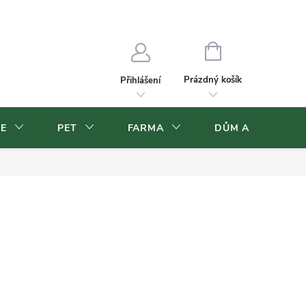
Velkoobchod
Volná pracovní místa
NÁKUPNÍ
KOŠÍK
Prázdný košík
Přihlášení
CE
PET
FARMA
DŮM A ZAHRADA