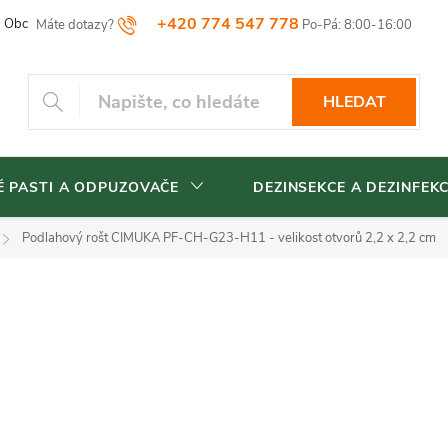
+420 774 547 778
Obchodní podmínky
Reklamační řád
Vrácení zboží
Blog
HLEDAT
 PASTI A ODPUZOVAČE
DEZINSEKCE A DEZINFEK
Podlahový rošt CIMUKA PF-CH-G23-H11 - velikost otvorů 2,2 x 2,2 cm