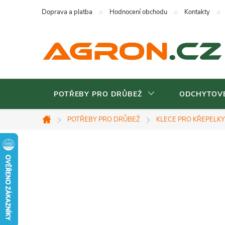
Přejít
Doprava a platba
Hodnocení obchodu
Kontakty
na
obsah
POTŘEBY PRO DRŮBEŽ
ODCHYTOVÉ
POTŘEBY PRO DRŮBEŽ
KLECE PRO KŘEPELKY
Domů