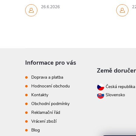
26.6.2026
2
Z
Informace pro vás
á
Země doručen
Doprava a platba
p
Hodnocení obchodu
Česká republik
Kontakty
Slovensko
a
Obchodní podmínky
t
Reklamační řád
Vrácení zboží
í
Blog