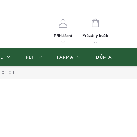
Velkoobchod
Volná pracovní místa
NÁKUPNÍ
KOŠÍK
Prázdný košík
Přihlášení
CE
PET
FARMA
DŮM A ZAHRADA
T-04-C-E