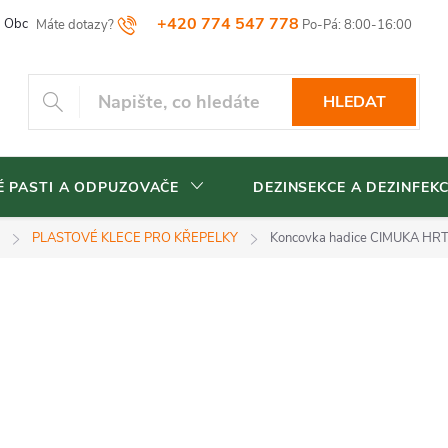
+420 774 547 778
Obchodní podmínky
Reklamační řád
Vrácení zboží
Blog
HLEDAT
 PASTI A ODPUZOVAČE
DEZINSEKCE A DEZINFEK
PLASTOVÉ KLECE PRO KŘEPELKY
Koncovka hadice CIMUKA HR