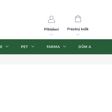
Velkoobchod
Volná pracovní místa
NÁKUPNÍ
KOŠÍK
Prázdný košík
Přihlášení
CE
PET
FARMA
DŮM A ZAHRADA