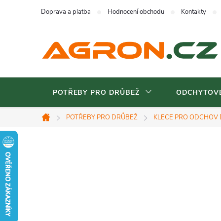
Přejít
Doprava a platba
Hodnocení obchodu
Kontakty
na
obsah
POTŘEBY PRO DRŮBEŽ
ODCHYTOVÉ
POTŘEBY PRO DRŮBEŽ
KLECE PRO ODCHOV
Domů