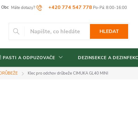
+420 774 547 778
Obchodní podmínky
Reklamační řád
Vrácení zboží
Blog
HLEDAT
 PASTI A ODPUZOVAČE
DEZINSEKCE A DEZINFEK
 DRŮBEŽE
Klec pro odchov drůbeže CIMUKA GL40 MINI