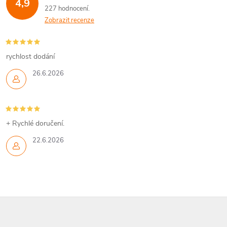
4,9
227 hodnocení
Zobrazit recenze
rychlost dodání
26.6.2026
+ Rychlé doručení.
22.6.2026
Z