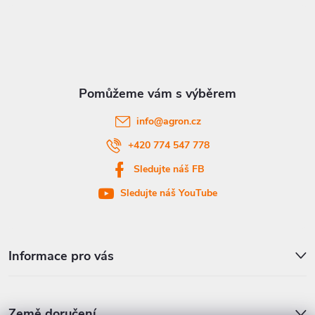
á
p
a
t
info
@
agron.cz
í
+420 774 547 778
Sledujte náš FB
Sledujte náš YouTube
Informace pro vás
Země doručení