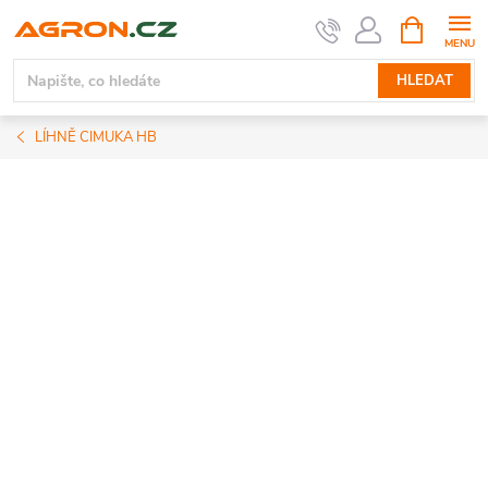
Přejít
NÁKUPNÍ
KOŠÍK
na
obsah
HLEDAT
LÍHNĚ CIMUKA HB