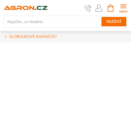
Přejít
NÁKUPNÍ
KOŠÍK
na
obsah
HLEDAT
KLOBOUKOVÉ NAPÁJEČKY