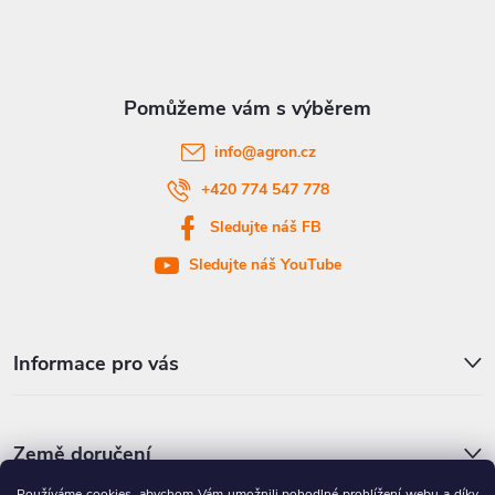
p
a
t
info
@
agron.cz
í
+420 774 547 778
Sledujte náš FB
Sledujte náš YouTube
Informace pro vás
Země doručení
Používáme cookies, abychom Vám umožnili pohodlné prohlížení webu a díky