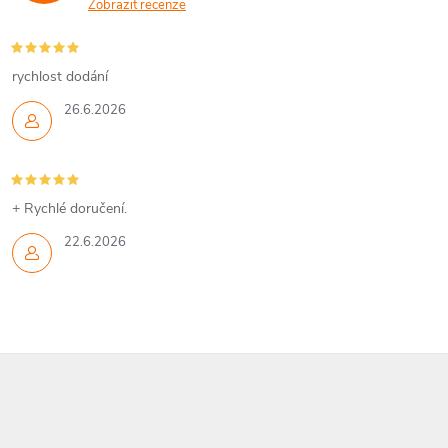
Zobrazit recenze
rychlost dodání
26.6.2026
+ Rychlé doručení.
22.6.2026
Z
á