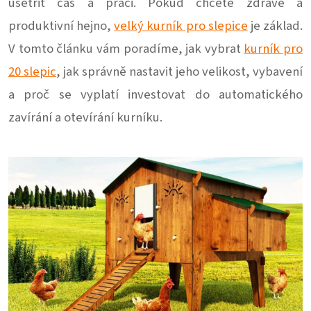
ušetřit čas a práci. Pokud chcete zdravé a
produktivní hejno,
velký kurník pro slepice
je základ.
V tomto článku vám poradíme, jak vybrat
kurník pro
20 slepic
, jak správně nastavit jeho velikost, vybavení
a proč se vyplatí investovat do automatického
zavírání a otevírání kurníku.