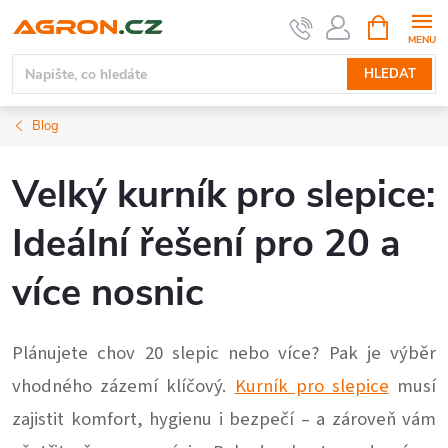
Přejít
NÁKUPNÍ
KOŠÍK
na
obsah
HLEDAT
Blog
Velký kurník pro slepice:
Ideální řešení pro 20 a
více nosnic
Plánujete chov 20 slepic nebo více? Pak je výběr
vhodného zázemí klíčový.
Kurník pro slepice
musí
zajistit komfort, hygienu i bezpečí – a zároveň vám