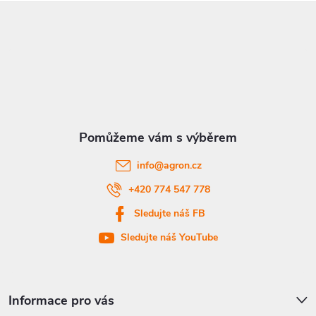
Z
á
p
a
t
info
@
agron.cz
í
+420 774 547 778
Sledujte náš FB
Sledujte náš YouTube
Informace pro vás