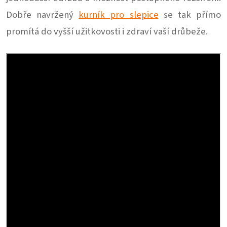
Dobře navržený
kurník pro slepice
se tak přímo
promítá do vyšší užitkovosti i zdraví vaší drůbeže.