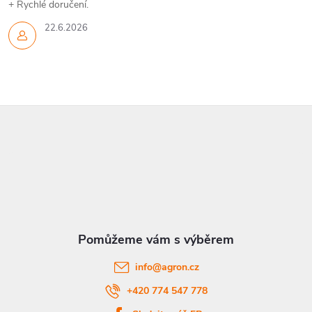
+ Rychlé doručení.
22.6.2026
Z
á
p
a
t
info
@
agron.cz
í
+420 774 547 778