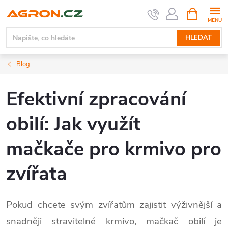
Přejít
NÁKUPNÍ
KOŠÍK
na
obsah
HLEDAT
Blog
Efektivní zpracování
obilí: Jak využít
mačkače pro krmivo pro
zvířata
Pokud chcete svým zvířatům zajistit výživnější a
snadněji stravitelné krmivo, mačkač obilí je