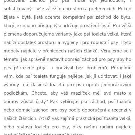
používání.
Záchod pro psa může být jednoduchý i
sofistikovaný – vše záleží na prostoru a preferencích. Pokud
žijete v bytě, jistě oceníte kompaktní psí záchod do bytu,
který je snadno přístupný a udržuje prostředí čisté. Pro větší
plemena doporučujeme varianty jako psí toaleta velká, která
nabízí dostatek prostoru a hygieny i pro robustní psy. I tyto
modely najdete v přehledech našich článků.
Věnujeme se i
tématu, jak správně nastavit domácí záchod pro psy, aby ho
pes přirozeně přijal a používal bez problémů. Poradíme
vám, kde psí toaleta funguje nejlépe, jak ji udržovat, i jaké
výhody má klasická toaleta pro psa oproti jednorázovým
podložkám.
Chcete, aby váš mazlíček měl své místo a
domov zůstal čistý? Pak vybírejte psí záchod, psí toaletu
nebo domácí záchod pro psy podle doporučení a recenzí v
našich článcích. Ať už vás zajímá praktická psí toaleta velká,
nebo stylová toaleta pro psy, díky našim radám najdete