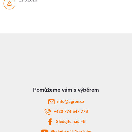
22.6.2026
Z
á
p
a
t
info
@
agron.cz
í
+420 774 547 778
Sledujte náš FB
Sledujte náš YouTube