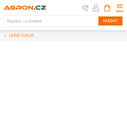
Přejít
NÁKUPNÍ
KOŠÍK
na
obsah
HLEDAT
LÍHNĚ PUISOR