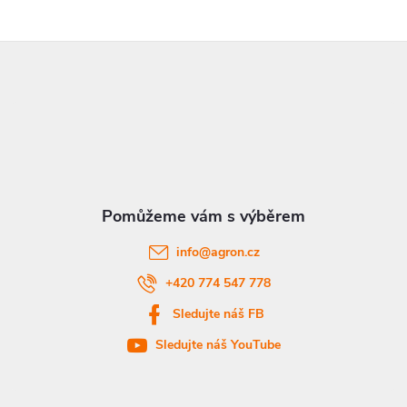
Z
á
p
a
t
info
@
agron.cz
í
+420 774 547 778
Sledujte náš FB
Sledujte náš YouTube