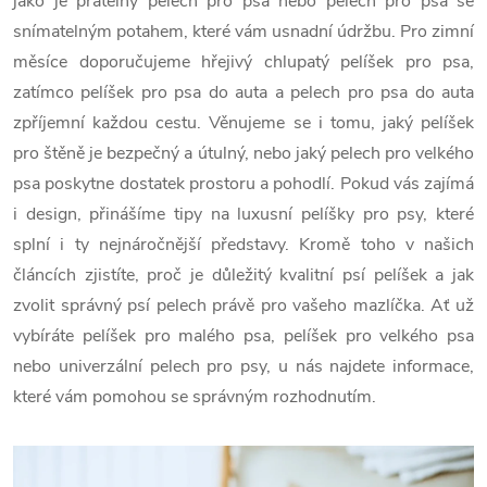
jako je pratelný pelech pro psa nebo pelech pro psa se
snímatelným potahem, které vám usnadní údržbu. Pro zimní
měsíce doporučujeme hřejivý chlupatý pelíšek pro psa,
zatímco pelíšek pro psa do auta a pelech pro psa do auta
zpříjemní každou cestu. Věnujeme se i tomu, jaký pelíšek
pro štěně je bezpečný a útulný, nebo jaký pelech pro velkého
psa poskytne dostatek prostoru a pohodlí. Pokud vás zajímá
i design, přinášíme tipy na luxusní pelíšky pro psy, které
splní i ty nejnáročnější představy. Kromě toho v našich
článcích zjistíte, proč je důležitý kvalitní psí pelíšek a jak
zvolit správný psí pelech právě pro vašeho mazlíčka. Ať už
vybíráte pelíšek pro malého psa, pelíšek pro velkého psa
nebo univerzální pelech pro psy, u nás najdete informace,
které vám pomohou se správným rozhodnutím.
V