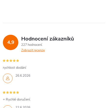
O
ů
v
l
á
Hodnocení zákazníků
d
4,9
227 hodnocení
a
Zobrazit recenze
c
í
rychlost dodání
26.6.2026
p
r
v
+ Rychlé doručení.
22.6.2026