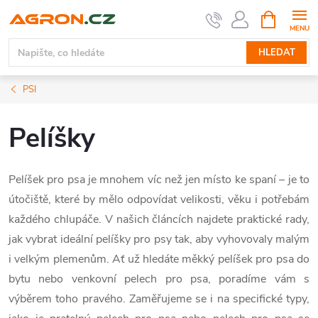
Přejít
NÁKUPNÍ
KOŠÍK
na
obsah
HLEDAT
PSI
Pelíšky
Pelíšek pro psa je mnohem víc než jen místo ke spaní – je to
útočiště, které by mělo odpovídat velikosti, věku i potřebám
každého chlupáče. V našich článcích najdete praktické rady,
jak vybrat ideální pelíšky pro psy tak, aby vyhovovaly malým
i velkým plemenům. Ať už hledáte měkký pelíšek pro psa do
bytu nebo venkovní pelech pro psa, poradíme vám s
výběrem toho pravého. Zaměřujeme se i na specifické typy,