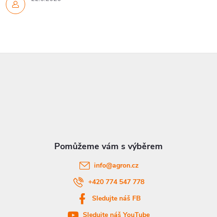
k
y
v
ý
Z
p
á
i
p
s
a
u
t
info
@
agron.cz
í
+420 774 547 778
Sledujte náš FB
Sledujte náš YouTube