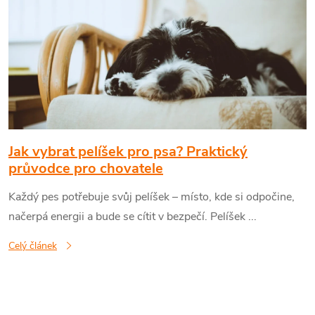
ý
p
i
s
č
Jak vybrat pelíšek pro psa? Praktický
průvodce pro chovatele
l
Každý pes potřebuje svůj pelíšek – místo, kde si odpočine,
načerpá energii a bude se cítit v bezpečí. Pelíšek ...
á
Celý článek
n
k