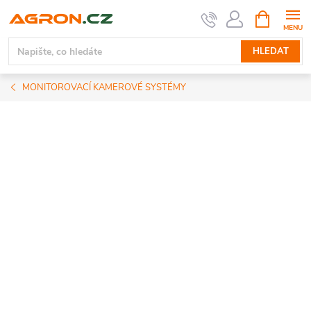
Přejít
NÁKUPNÍ
KOŠÍK
na
obsah
HLEDAT
MONITOROVACÍ KAMEROVÉ SYSTÉMY