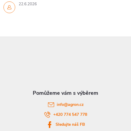
22.6.2026
Z
á
p
a
t
info
@
agron.cz
í
+420 774 547 778
Sledujte náš FB